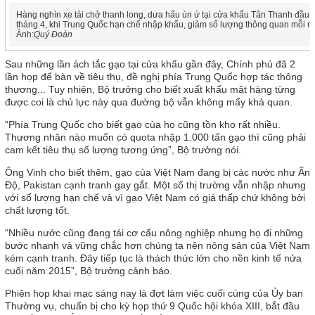
Hàng nghìn xe tải chở thanh long, dưa hấu ùn ứ tại cửa khẩu Tân Thanh đầu
tháng 4, khi Trung Quốc hạn chế nhập khẩu, giảm số lượng thông quan mỗi n
Ảnh:
Quý Đoàn
Sau những lần ách tắc gạo tại cửa khẩu gần đây, Chính phủ đã 2
lần họp để bàn về tiêu thụ, đề nghị phía Trung Quốc hợp tác thông
thương... Tuy nhiên, Bộ trưởng cho biết xuất khẩu mặt hàng từng
được coi là chủ lực này qua đường bộ vẫn không mấy khả quan.
“Phía Trung Quốc cho biết gạo của họ cũng tồn kho rất nhiều.
Thương nhân nào muốn có quota nhập 1.000 tấn gạo thì cũng phải
cam kết tiêu thụ số lượng tương ứng”, Bộ trưởng nói.
Ông Vinh cho biết thêm, gạo của Việt Nam đang bị các nước như Ấn
Độ, Pakistan cạnh tranh gay gắt. Một số thị trường vẫn nhập nhưng
với số lượng hạn chế và vì gạo Việt Nam có giá thấp chứ không bởi
chất lượng tốt.
“Nhiều nước cũng đang tái cơ cấu nông nghiệp nhưng họ đi những
bước nhanh và vững chắc hơn chúng ta nên nông sản của Việt Nam
kém cạnh tranh. Đây tiếp tục là thách thức lớn cho nền kinh tế nửa
cuối năm 2015”, Bộ trưởng cảnh báo.
Phiên họp khai mạc sáng nay là đợt làm việc cuối cùng của Ủy ban
Thường vụ, chuẩn bị cho kỳ họp thứ 9 Quốc hội khóa XIII, bắt đầu